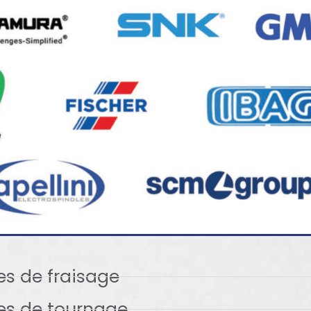
es de fraisage
es de tournage