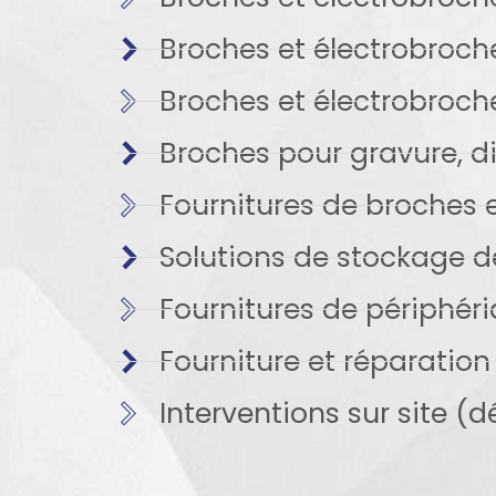
Broches et électrobroche
Broches et électrobroche
Broches pour gravure, d
Fournitures de broches 
Solutions de stockage de
Fournitures de périphé
Fourniture et réparatio
Interventions sur site (