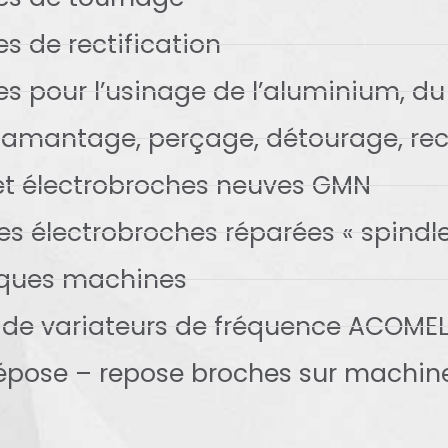
s de rectification
s pour l’usinage de l’aluminium, du 
iamantage, perçage, détourage, rect
et électrobroches neuves GMN
s électrobroches réparées « spindle
riques machines
n de variateurs de fréquence ACOMEL
dépose – repose broches sur machine