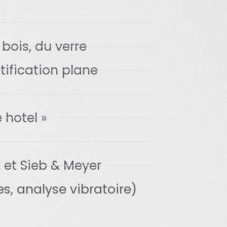
bois, du verre
ification plane
 hotel »
 et Sieb & Meyer
s, analyse vibratoire)